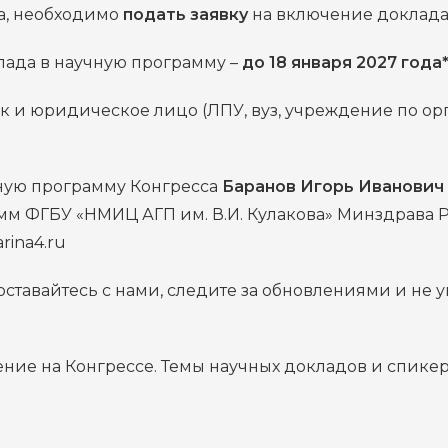
са, необходимо
подать заявку
на включение доклада
лада в научную программу –
до 18 января 2027 года
так и юридическое лицо (ЛПУ, вуз, учреждение по о
чную программу Конгресса
Баранов Игорь Иванович
мм ФГБУ «НМИЦ АГП им. В.И. Кулакова» Минздрава 
rina4.ru
оставайтесь с нами, следите за обновлениями и не 
ление на Конгрессе. Темы научных докладов и спик