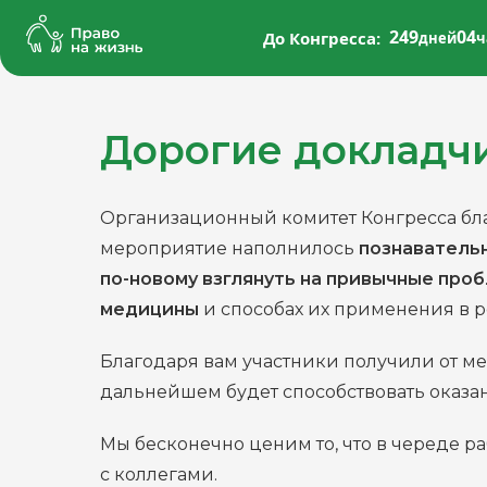
249
04
До Конгресса:
дней
ч
Дорогие докладчи
Организационный комитет Конгресса бла
мероприятие наполнилось
познаватель
по-новому взглянуть на привычные проб
медицины
и способах их применения в 
Благодаря вам участники получили от ме
дальнейшем будет способствовать оказ
Мы бесконечно ценим то, что в череде р
с коллегами.