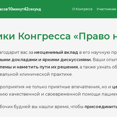
10
41
О Конгрессе
Участникам
асов
минут
секунд
ки Конгресса «Право н
годарит вас за
неоценимый вклад
в его научную п
ными докладами и яркими дискуссиями.
Ваши опыт 
лемы и наметить пути их решения
, а также узнать о
реальной клинической практике.
роприятия не только приятные впечатления, но и
ц
анию качественной и своевременной помощи пациен
абочих будней вы нашли время, чтобы
присоединить