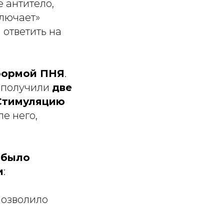
 антитело,
ключает»
ответить на
формой ПНЯ
.
0 получили
две
Стимуляцию
е него,
е было
и
:
 позволило