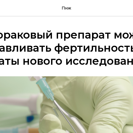
Пнж
ораковый препарат мо
авливать фертильность
аты нового исследова