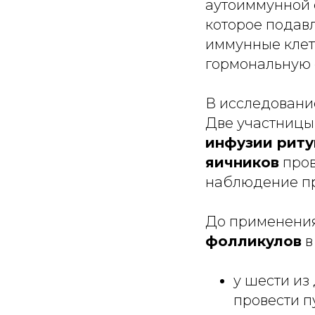
аутоиммунной 
которое подав
иммунные клет
гормональную 
В исследован
Две участницы
инфузии риту
яичников
пров
наблюдение пр
До применени
фолликулов
в
у шести и
провести п