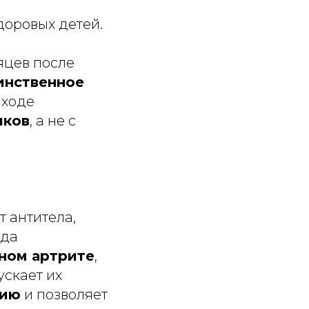
доровых детей.
яцев после
инственное
 ходе
иков
, а не с
 антитела,
ода
ном артрите
,
ускает их
сию
и позволяет