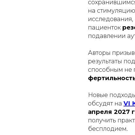
сохранившимся
на стимуляцию
исследования, 
пациенток
рез
подавлении ау
Авторы призыв
результаты по
способным не 
фертильност
Новые подходы
обсудят на
VI 
апреля 2027 
получить прак
бесплодием.