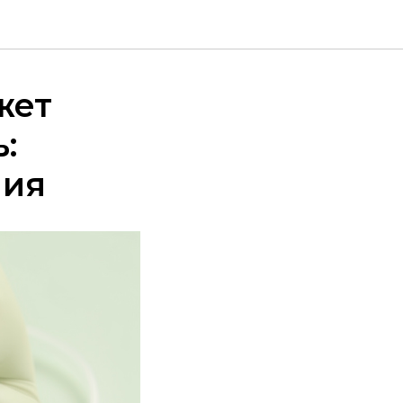
жет
:
ния