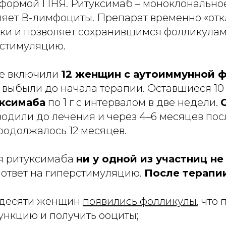
формой ПНЯ. Ритуксимаб – моноклональное
ляет В-лимфоциты. Препарат временно «от
ки и позволяет сохранившимся фолликулам 
стимуляцию.
ие включили
12 женщин с аутоиммунной 
 выбыли до начала терапии. Оставшиеся 1
ксимаба
по 1 г с интервалом в две недели.
одили до лечения и через 4–6 месяцев посл
одолжалось 12 месяцев.
я ритуксимаба
ни у одной из участниц н
 ответ на гиперстимуляцию.
После терапи
з десяти женщин
появились фолликулы
, что
ункцию и получить ооциты;