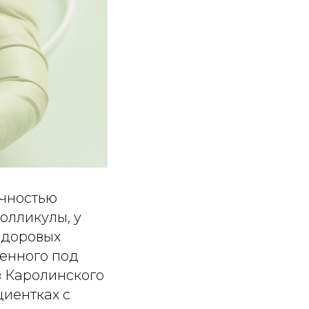
очностью
олликулы, у
 здоровых
денного под
 Каролинского
циентках с