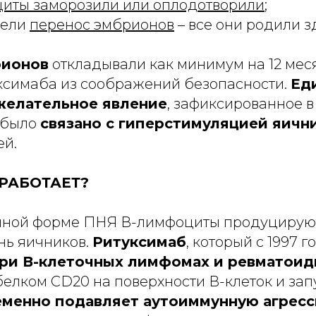
циты заморозили или оплодотворили
;
вели
перенос эмбрионов
– все они родили з
рионов
откладывали как минимум на 12 мес
ксимаба из соображений безопасности.
Ед
желательное явление
, зафиксированное в
 было
связано с гиперстимуляцией яичн
й.
РАБОТАЕТ?
ной форме ПНЯ В-лимфоциты продуцируют
нь яичников.
Ритуксимаб
, который с 1997 г
ри В-клеточных лимфомах и ревматоид
белком CD20 на поверхности В-клеток и зап
еменно подавляет аутоиммунную агрес