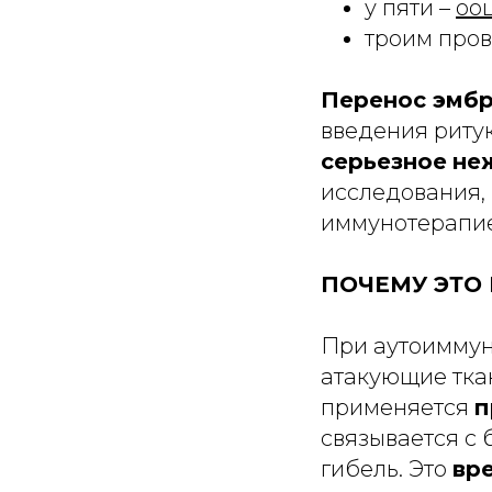
у пяти –
оо
троим про
Перенос эмб
введения риту
серьезное
не
исследования,
иммунотерапие
ПОЧЕМУ ЭТО 
При аутоиммун
атакующие тка
применяется
п
связывается с 
гибель. Это
вр