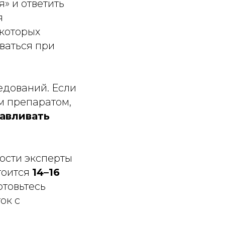
» и ответить
я
екоторых
ваться при
едований. Если
м препаратом,
авливать
ости эксперты
тоится
14–16
отовьтесь
ок с