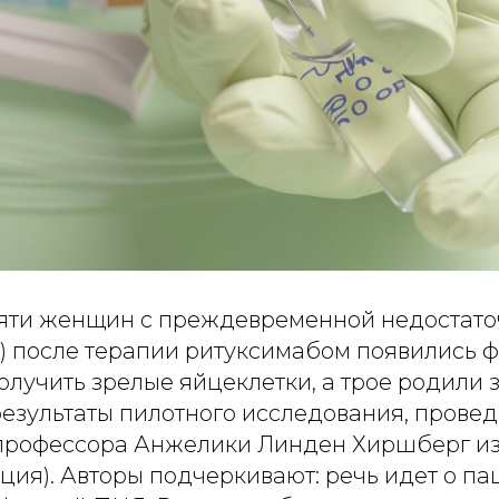
сяти женщин с преждевременной недостат
) после терапии ритуксимабом появились ф
олучить зрелые яйцеклетки, а трое родили
результаты пилотного исследования, прове
профессора Анжелики Линден Хиршберг из
ция). Авторы подчеркивают: речь идет о па