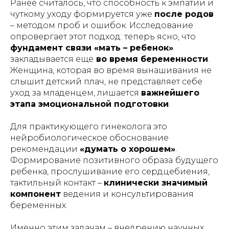
Ранее считалось, что способность к эмпатии и
чуткому уходу формируется уже
после родов
– методом проб и ошибок. Исследование
опровергает этот подход: теперь ясно, что
фундамент связи «мать – ребенок»
закладывается еще
во время беременности
.
Женщина, которая во время вынашивания не
слышит детский плач, не представляет себе
уход за младенцем, лишается
важнейшего
этапа эмоциональной подготовки
.
Для практикующего гинеколога это
нейробиологическое обоснование
рекомендации
«думать о хорошем»
.
Формирование позитивного образа
будущего
ребенка, прослушивание его сердцебиения,
тактильный контакт –
клинически значимый
компонент
ведения и консультирования
беременных.
Именно этим задачам – внедрению научных