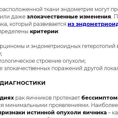
 расположенной ткани эндометрия могут п
или даже
злокачественные изменения
. 
ака, который развивается
из эндометриои
определены
критерии
:
рциномы и эндометриоидных гетеротопий в
;
тологическое строение опухоли;
 злокачественных поражений другой лока
 ДИАГНОСТИКИ
адиях
рак яичников протекает
бессимптом
я минимальными проявлениями. Наиболее
признаки истинной опухоли яичника
– ка