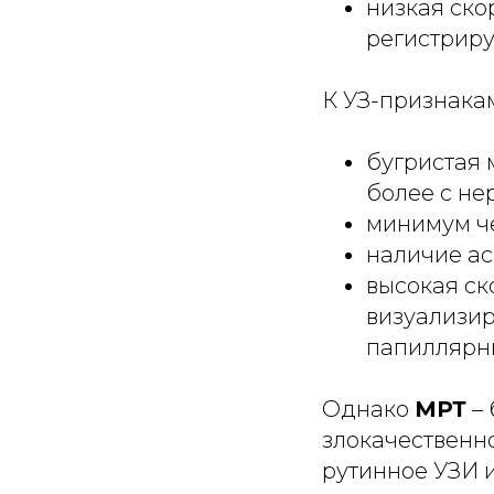
низкая ско
регистрир
К УЗ-признака
бугристая 
более с не
минимум ч
наличие ас
высокая ск
визуализир
папиллярны
Однако
МРТ
– 
злокачественн
рутинное УЗИ 