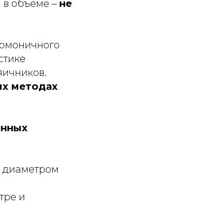
 в объеме –
не
номоничного
стике
яичников.
х методах
енных
е диаметром
тре и