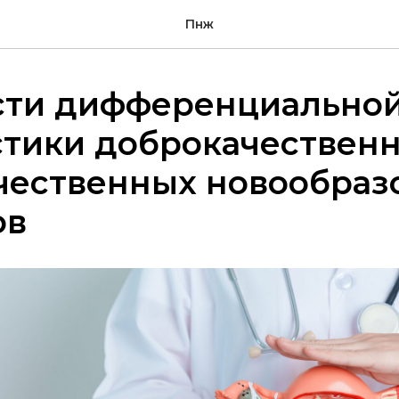
Пнж
сти дифференциально
стики доброкачествен
чественных новообраз
ов