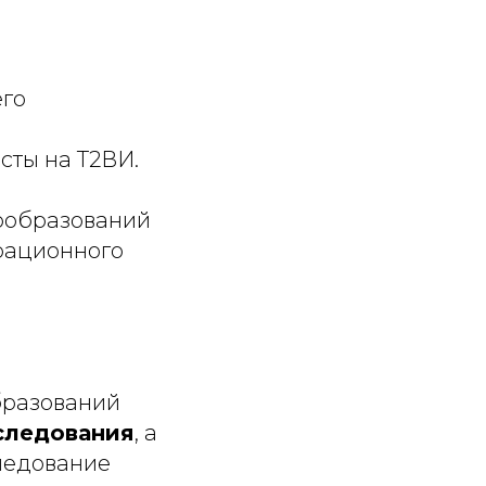
его
сты на Т2ВИ.
ообразований
ационного
бразований
следования
, а
ледование