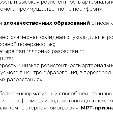
рость и высокая резистентность артериальн
уемого преимущественно по периферии.
м
злокачественных образований
относятс
многокамерная солидная опухоль диаметро
ровной поверхностью;
етыре папиллярных разрастания;
цита;
орость и низкая резистентность артериальн
уемого в центре образования, в перегородк
х разрастаниях.
более информативный способ неинвазивно
ой трансформации эндометриоидных кист я
или компьютерная томография.
МРТ-призн