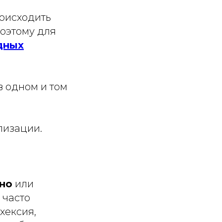
роисходить
Поэтому для
дных
 одном и том
лизации.
но
или
 часто
хексия,