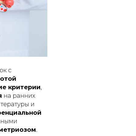
ок с
тотой
ие критерии
,
я
на ранних
тературы и
ренциальной
нными
метриозом
.