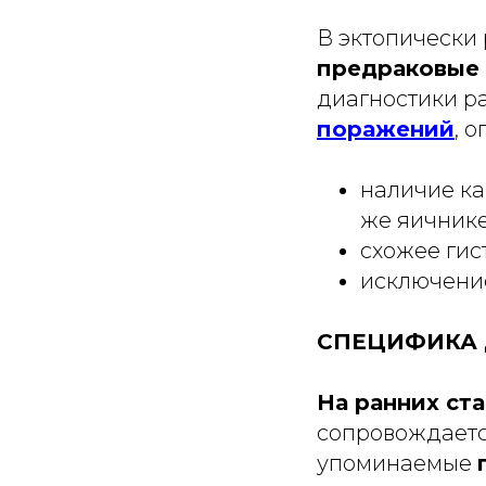
В эктопически
предраковые
диагностики р
поражений
, 
наличие ка
же яичнике
схожее гис
исключение
СПЕЦИФИКА
На ранних ст
сопровождаетс
упоминаемые