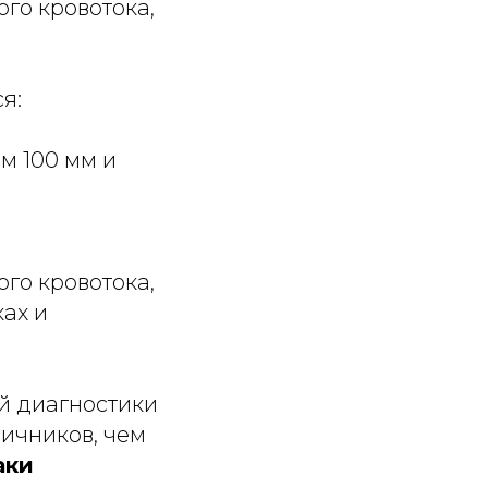
ого кровотока,
я:
м 100 мм и
ого кровотока,
ах и
й диагностики
ичников, чем
аки