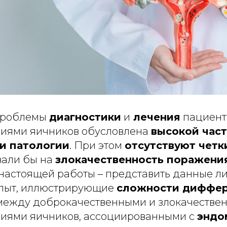
 проблемы
диагностики
и
лечения
пациент
иями яичников обусловлена
высокой час
и патологии
. При этом
отсутствуют четк
вали бы на
злокачественность поражени
настоящей работы – представить данные ли
опыт, иллюстрирующие
сложности диффе
ежду доброкачественными и злокачестве
иями яичников, ассоциированными с
эндо