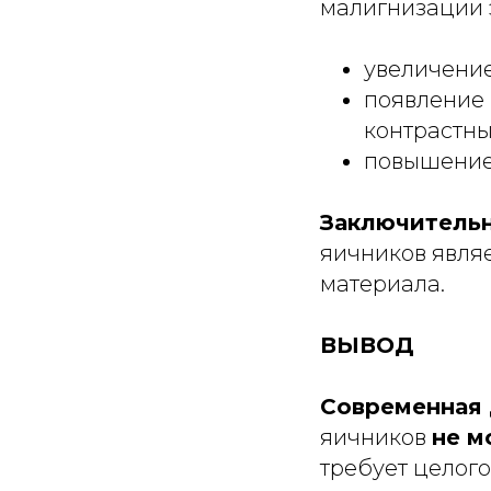
малигнизации 
увеличение
появление 
контрастны
повышение 
Заключитель
яичников явля
материала.
ВЫВОД
Современная 
яичников
не м
требует целог