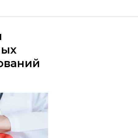
й
ных
ований