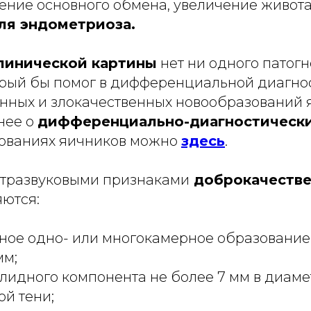
ение основного обмена, увеличение живота
ля эндометриоза.
линической картины
нет ни одного патог
орый бы помог в дифференциальной диагно
нных и злокачественных новообразований 
нее о
дифференциально-диагностически
ованиях яичников можно
здесь
.
тразвуковыми признаками
доброкачеств
яются:
ное одно- или многокамерное образовани
мм;
лидного компонента не более 7 мм в диаме
ой тени;