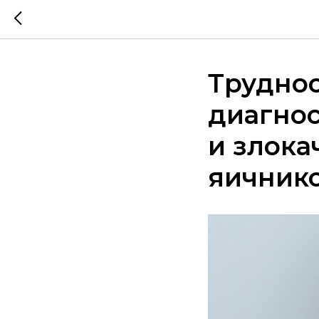
Трудно
диагно
и злока
яичник