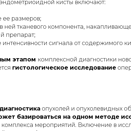
эндометриоидной кисты включают:
 ее размеров;
в ней тканевого компонента, накапливающ
й препарат;
интенсивности сигнала от содержимого ки
ным этапом
комплексной диагностики нов
ется
гистологическое исследование
опер
диагностика
опухолей и опухолевидных о
ожет базироваться на одном методе ис
о комплекса мероприятий. Включение в исс